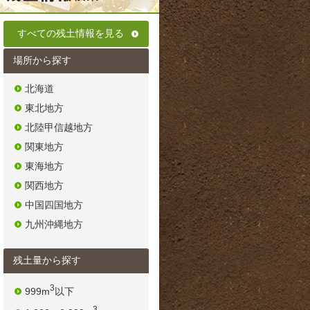
すべての残土情報を見る
場所から探す
北海道
東北地方
北陸甲信越地方
関東地方
東海地方
関西地方
中国四国地方
九州沖縄地方
残土量から探す
3
999m
以下
3