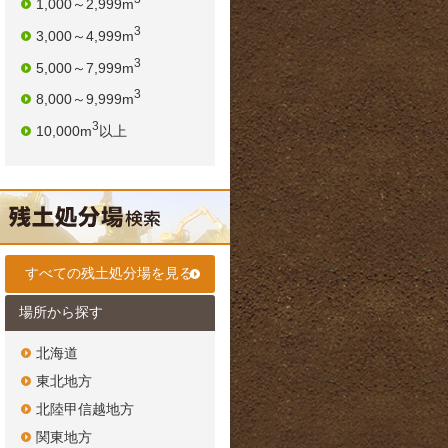
1,000～2,999m
3
3,000～4,999m
3
5,000～7,999m
3
8,000～9,999m
3
10,000m
以上
すべての残土処分場を見る
場所から探す
北海道
東北地方
北陸甲信越地方
関東地方